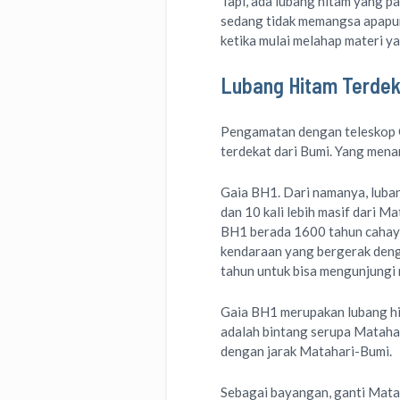
Tapi, ada lubang hitam yang pa
sedang tidak memangsa apapun y
ketika mulai melahap materi ya
Lubang Hitam Terdek
Pengamatan dengan teleskop G
terdekat dari Bumi. Yang mena
Gaia BH1. Dari namanya, luban
dan 10 kali lebih masif dari Ma
BH1 berada 1600 tahun cahaya 
kendaraan yang bergerak deng
tahun untuk bisa mengunjungi 
Gaia BH1 merupakan lubang h
adalah bintang serupa Matahar
dengan jarak Matahari-Bumi.
Sebagai bayangan, ganti Mata