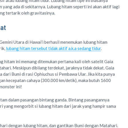
sif atau lubang hitam tidur. Lubang hitam tipe ini biasanya
ang ada di sekitarnya. Lubang hitam seperti ini akan aktif lagi
ng tertarik oleh gravitasinya.
at
emini Utara di Hawai’i berhasil menemukan lubang hitam
rik,
lubang hitam tersebut tidak aktif a.k.a sedang tidur
.
g hitam ini memang ditemukan pertama kali oleh satelit Gaia
tahari. Meskipun dibilang terdekat, jaraknya tidak dekat. Gaia
dari Bumi di rasi Ophiuchus si Pembawa Ular. Jika kita punya
an kecepatan cahaya (300.000 km/detik), maka butuh 1600
monster ini!
itam dalam pasangan bintang ganda. Bintang pasangannya
i yang mengorbit si lubang hitam dari jarak yang hampir sama
hari dengan lubang hitam, dan gantikan Bumi dengan Matahari.