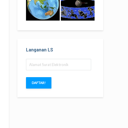
Langanan LS
Alamat
Surat
Elektronik
DAFTAR!