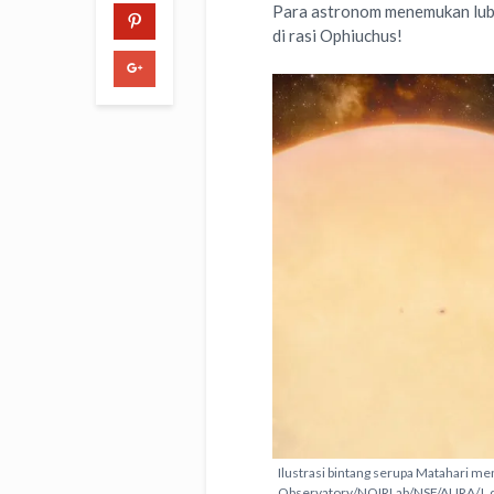
Para astronom menemukan luba
di rasi Ophiuchus!
Ilustrasi bintang serupa Matahari men
Observatory/NOIRLab/NSF/AURA/J. d