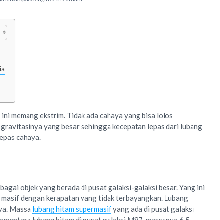
ia
u ini memang ekstrim. Tidak ada cahaya yang bisa lolos
a gravitasinya yang besar sehingga kecepatan lepas dari lubang
lepas cahaya.
bagai objek yang berada di pusat galaksi-galaksi besar. Yang ini
a masif dengan kerapatan yang tidak terbayangkan. Lubang
nya. Massa
lubang hitam supermasif
yang ada di pusat galaksi
 Sementara lubang hitam di pusat galaksi M87, massanya 6,5