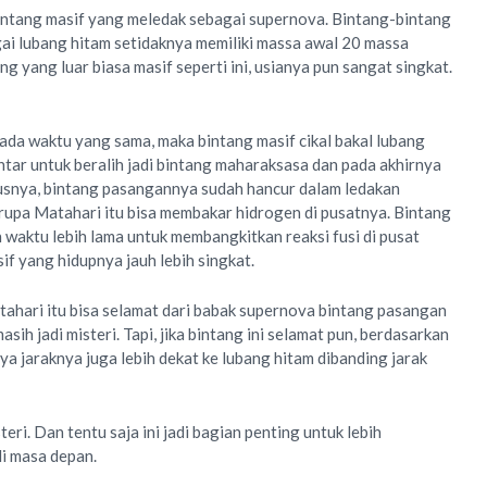
intang masif yang meledak sebagai supernova. Bintang-bintang
gai lubang hitam setidaknya memiliki massa awal 20 massa
g yang luar biasa masif seperti ini, usianya pun sangat singkat.
pada waktu yang sama, maka bintang masif cikal bakal lubang
tar untuk beralih jadi bintang maharaksasa dan pada akhirnya
arusnya, bintang pasangannya sudah hancur dalam ledakan
upa Matahari itu bisa membakar hidrogen di pusatnya. Bintang
 waktu lebih lama untuk membangkitkan reaksi fusi di pusat
if yang hidupnya jauh lebih singkat.
ahari itu bisa selamat dari babak supernova bintang pasangan
sih jadi misteri. Tapi, jika bintang ini selamat pun, berdasarkan
a jaraknya juga lebih dekat ke lubang hitam dibanding jarak
teri. Dan tentu saja ini jadi bagian penting untuk lebih
di masa depan.