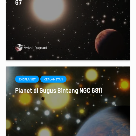
67
Avivah Yamani
EXOPLANET
KEPLANETAN
Planet di Gugus Bintang NGC 6811