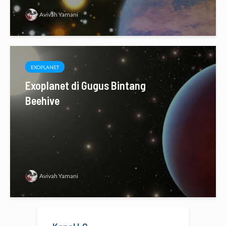
Avivah Yamani
EXOPLANET
Exoplanet di Gugus Bintang
Beehive
Avivah Yamani