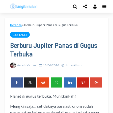
Beranda
»
Berburu Jupiter Panas di Gugus Terbuka
EXOPLANET
Berburu Jupiter Panas di Gugus
Terbuka
Avivah Yamani
18/06/2016
4 menit baca
Planet di gugus terbuka. Mungkinkah?
Mungkin saja… setidaknya para astronom sudah
menemukan beberapa planet di gugus terbuka yang