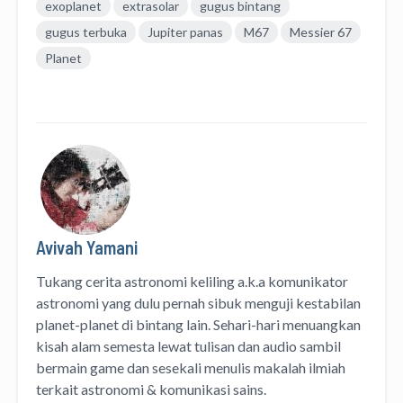
exoplanet
extrasolar
gugus bintang
gugus terbuka
Jupiter panas
M67
Messier 67
Planet
Avivah Yamani
Tukang cerita astronomi keliling
a.k.a
komunikator
astronomi
yang dulu pernah sibuk menguji kestabilan
planet-planet di bintang lain. Sehari-hari menuangkan
kisah alam semesta lewat
tulisan
dan
audio
sambil
bermain game dan sesekali menulis
makalah ilmiah
terkait astronomi &
komunikasi sains.