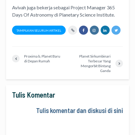
Avivah juga bekerja sebagai Project Manager
365
Days Of Astronomy
di
Planetary Science Institute
.
TAMPILKAN SELURUH ARTIKEL
Proxima b, Planet Baru
Planet Sirkumbinari
di Depan Rumah
Terbesar Yang
Mengorbit Bintang
Ganda
Tulis Komentar
Tulis komentar dan diskusi di sini