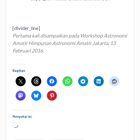
http://www.zam.fme.vutbr.cz/~druck/eclipse/Ecl2015s/50
mm/0-info.htm
[divider_line]
Pertama kali disampaikan pada Workshop Astronomi
Amatir Himpunan Astronomi Amatir Jakarta, 13
Februari 2016.
Bagikan:
Menyukai ini:
Memuat...