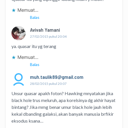
Memuat...
Balas
Avivah Yamani
27/02/2015 pukul 20:04
ya. quasar itu yg terang
Memuat...
Balas
muh.taulik89@gmail.com
28/02/2015 pukul 20:07
Unsur quasar apakh foton? Hawking mnyatakan jika
black hole trus meluruh, apa korelsinya dg akhir hayat
bintang? Jika mmg benar umur black hole jauh lebih
kekal dbanding galaksi, akan banyak manusia brfikir
eksodus ksana…