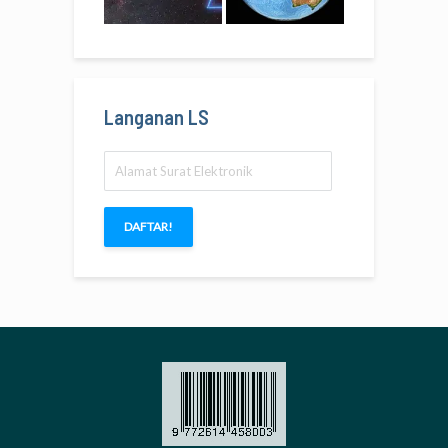
Langanan LS
Alamat
Surat
Elektronik
DAFTAR!