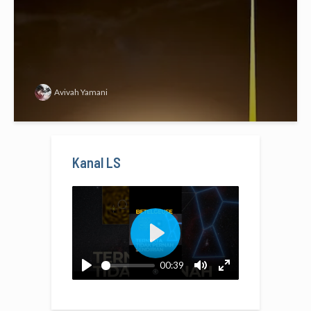
Avivah Yamani
Kanal LS