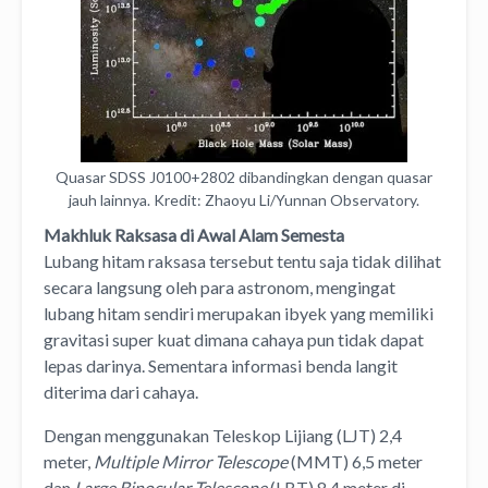
Quasar SDSS J0100+2802 dibandingkan dengan quasar
jauh lainnya. Kredit: Zhaoyu Li/Yunnan Observatory.
Makhluk Raksasa di Awal Alam Semesta
Lubang hitam raksasa tersebut tentu saja tidak dilihat
secara langsung oleh para astronom, mengingat
lubang hitam sendiri merupakan ibyek yang memiliki
gravitasi super kuat dimana cahaya pun tidak dapat
lepas darinya. Sementara informasi benda langit
diterima dari cahaya.
Dengan menggunakan Teleskop Lijiang (LJT) 2,4
meter,
Multiple Mirror Telescope
(MMT) 6,5 meter
dan
Large Binocular Telescope
(LBT) 8,4 meter di