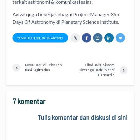
terkait astronomi &
komunikasi sains.
Avivah juga bekerja sebagai Project Manager
365
Days Of Astronomy
di
Planetary Science Institute
.
TAMPILKAN SELURUH ARTIKEL
Nova Baru di Teko Teh
Cikal Bakal Sistem
Rasi Sagittarius
Bintang Kuadruplet di
Barnard 5
7 komentar
Tulis komentar dan diskusi di sini