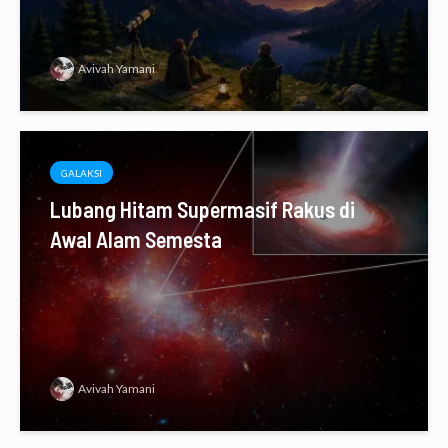
Avivah Yamani
GALAKSI
Lubang Hitam Supermasif Rakus di
Awal Alam Semesta
Avivah Yamani