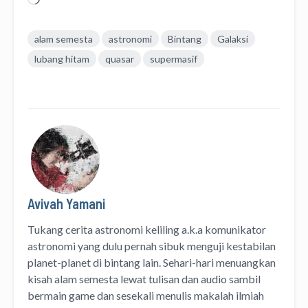
alam semesta
astronomi
Bintang
Galaksi
lubang hitam
quasar
supermasif
Avivah Yamani
Tukang cerita astronomi keliling
a.k.a
komunikator
astronomi
yang dulu pernah sibuk menguji kestabilan
planet-planet di bintang lain. Sehari-hari menuangkan
kisah alam semesta lewat
tulisan
dan
audio
sambil
bermain game dan sesekali menulis
makalah ilmiah