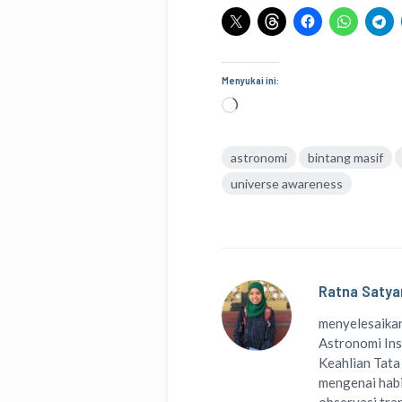
Menyukai ini:
Memuat...
astronomi
bintang masif
universe awareness
Ratna Satya
menyelesaikan
Astronomi Ins
Keahlian Tata
mengenai habi