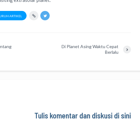
siting extrasolar planet.
URUH ARTIKEL
intang
Di Planet Asing Waktu Cepat
Berlalu
Tulis komentar dan diskusi di sini