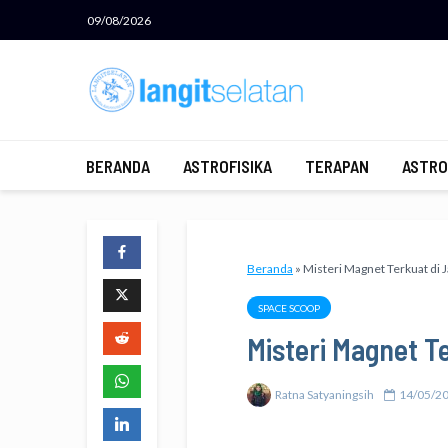
09/08/2026
BERANDA
ASTROFISIKA
TERAPAN
ASTRO
Beranda
»
Misteri Magnet Terkuat di 
SPACE SCOOP
Misteri Magnet T
Ratna Satyaningsih
14/05/2