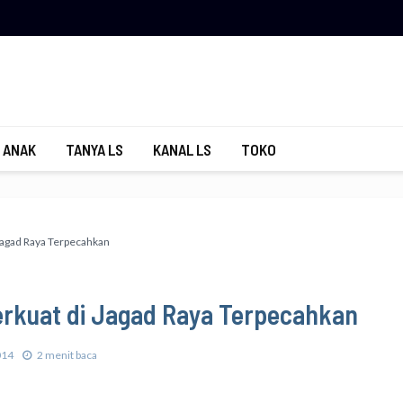
 ANAK
TANYA LS
KANAL LS
TOKO
Jagad Raya Terpecahkan
erkuat di Jagad Raya Terpecahkan
014
2 menit baca