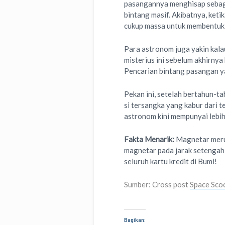
pasangannya menghisap sebagi
bintang masif. Akibatnya, keti
cukup massa untuk membentuk
Para astronom juga yakin ka
misterius ini sebelum akhirnya
Pencarian bintang pasangan ya
Pekan ini, setelah bertahun-
si tersangka yang kabur dari t
astronom kini mempunyai lebi
Fakta Menarik:
Magnetar meru
magnetar pada jarak setengah 
seluruh kartu kredit di Bumi!
Sumber: Cross post
Space Sco
Bagikan: