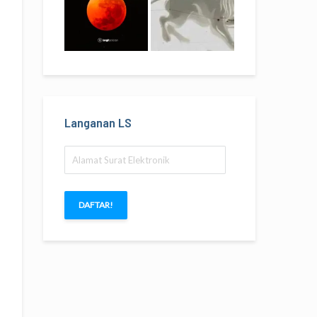
Langanan LS
Alamat
Surat
Elektronik
DAFTAR!