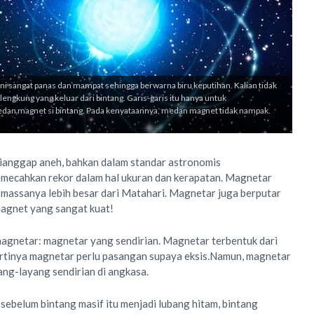
ini sangat panas dan mampat sehingga berwarna biru keputihan. Kalian tidak
 lengkung yang keluar dari bintang. Garis-garis itu hanya untuk
an magnet si bintang. Pada kenyataannya, medan magnet tidak nampak.
ianggap aneh, bahkan dalam standar astronomis
memecahkan rekor dalam hal ukuran dan kerapatan. Magnetar
i massanya lebih besar dari Matahari. Magnetar juga berputar
agnet yang sangat kuat!
 magnetar: magnetar yang sendirian. Magnetar terbentuk dari
 artinya magnetar perlu pasangan supaya eksis.Namun, magnetar
ang-layang sendirian di angkasa.
sebelum bintang masif itu menjadi lubang hitam, bintang