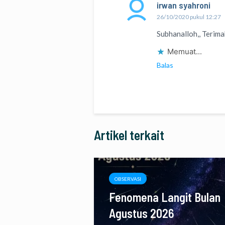
irwan syahroni
26/10/2020 pukul 12:27
Subhanalloh,, Terimak
Memuat...
Balas
Artikel terkait
OBSERVASI
Fenomena Langit Bulan
Agustus 2026