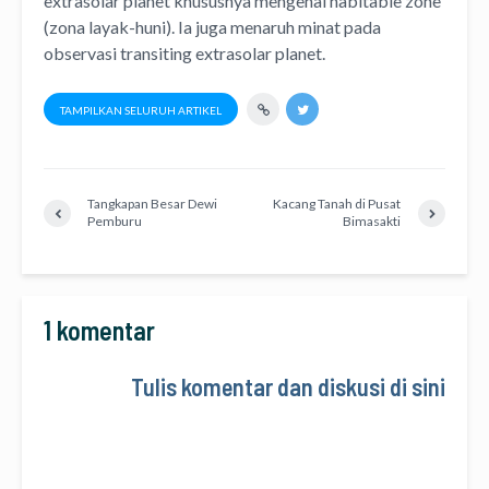
extrasolar planet khususnya mengenai habitable zone
(zona layak-huni). Ia juga menaruh minat pada
observasi transiting extrasolar planet.
TAMPILKAN SELURUH ARTIKEL
Tangkapan Besar Dewi
Kacang Tanah di Pusat
Pemburu
Bimasakti
1 komentar
Tulis komentar dan diskusi di sini