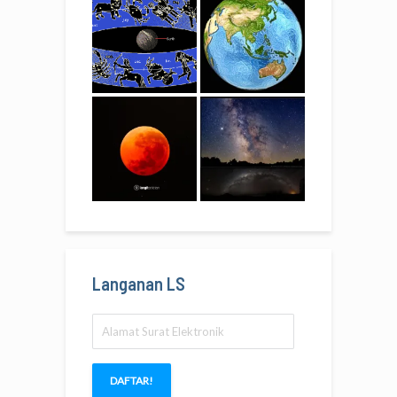
Langanan LS
Alamat
Surat
Elektronik
DAFTAR!