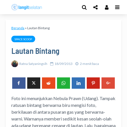
Beranda
»
Lautan Bintang
SPACE SCOOP
Lautan Bintang
Ratna Satyaningsih
18/09/2013
2 menit baca
Foto ini menunjukkan Nebula Prawn (Udang). Tampak
ratusan bintang berwarna biru mengisi foto,
berkilauan di antara pusaran gas yang berwarna-
warni. Warnanya memberi sedikit kesan seolah-olah
ada udang berenang-renang di lautan.
Lalu, bagaimana