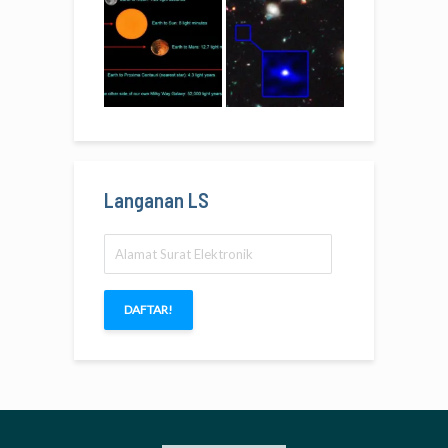
Langanan LS
Alamat
Surat
Elektronik
DAFTAR!