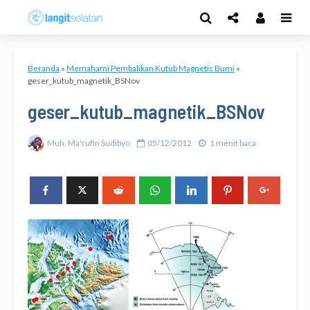
Beranda
»
Memahami Pembalikan Kutub Magnetis Bumi
»
geser_kutub_magnetik_BSNov
geser_kutub_magnetik_BSNov
Muh. Ma'rufin Sudibyo
05/12/2012
1 menit baca