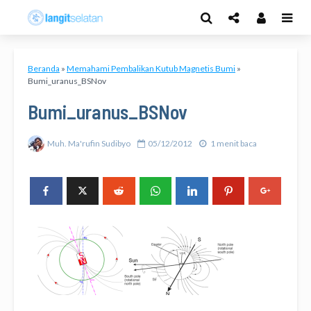
Beranda
»
Memahami Pembalikan Kutub Magnetis Bumi
»
Bumi_uranus_BSNov
Bumi_uranus_BSNov
Muh. Ma'rufin Sudibyo
05/12/2012
1 menit baca