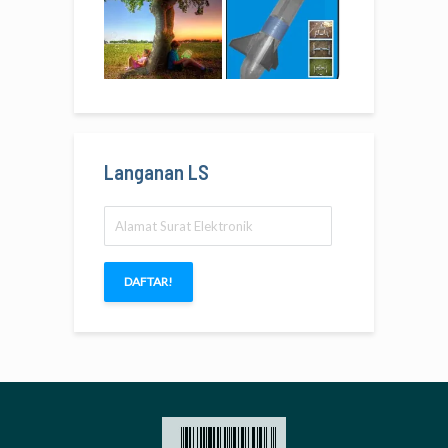
Langanan LS
Alamat
Surat
Elektronik
DAFTAR!