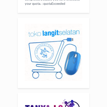
your
quota
. : quotaExceeded