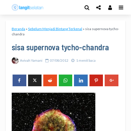
Beranda
»
Sebelum Menjadi Bintang Terkenal
»
sisa supernova tycho-
chandra
sisa supernova tycho-chandra
Avivah Yamani
07/08/2012
1 menit baca