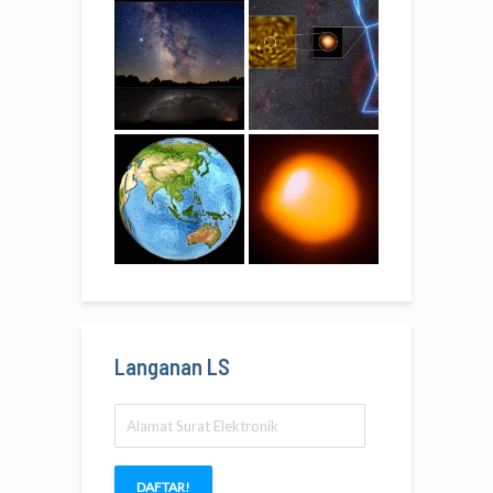
Langanan LS
Alamat
Surat
Elektronik
DAFTAR!