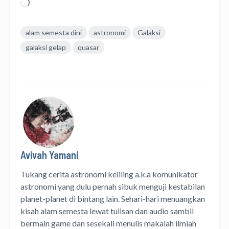
Memuat...
alam semesta dini
astronomi
Galaksi
galaksi gelap
quasar
Avivah Yamani
Tukang cerita astronomi keliling
a.k.a
komunikator
astronomi
yang dulu pernah sibuk menguji kestabilan
planet-planet di bintang lain. Sehari-hari menuangkan
kisah alam semesta lewat
tulisan
dan
audio
sambil
bermain game dan sesekali menulis
makalah ilmiah