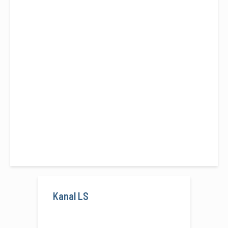
Kanal LS