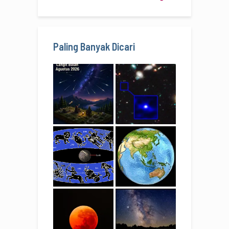
Paling Banyak Dicari