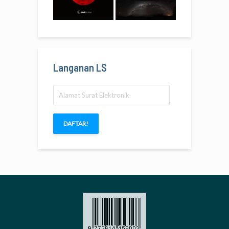
Langanan LS
Alamat
Surat
Elektronik
DAFTAR!