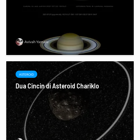
Avivah Yamani
ASTEROID
Dua Cincin di Asteroid Chariklo