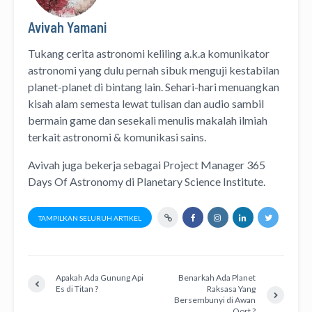
Avivah Yamani
Tukang cerita astronomi keliling
a.k.a
komunikator
astronomi
yang dulu pernah sibuk menguji kestabilan
planet-planet di bintang lain. Sehari-hari menuangkan
kisah alam semesta lewat
tulisan
dan
audio
sambil
bermain game dan sesekali menulis
makalah ilmiah
terkait astronomi &
komunikasi sains.
Avivah juga bekerja sebagai Project Manager
365
Days Of Astronomy
di
Planetary Science Institute
.
TAMPILKAN SELURUH ARTIKEL
Apakah Ada Gunung Api
Benarkah Ada Planet
Es di Titan ?
Raksasa Yang
Bersembunyi di Awan
Oort ?