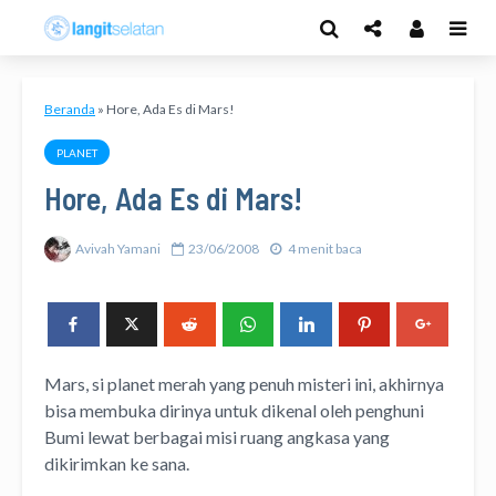
Beranda
»
Hore, Ada Es di Mars!
PLANET
Hore, Ada Es di Mars!
Avivah Yamani
23/06/2008
4 menit baca
Mars, si planet merah yang penuh misteri ini, akhirnya
bisa membuka dirinya untuk dikenal oleh penghuni
Bumi lewat berbagai misi ruang angkasa yang
dikirimkan ke sana.