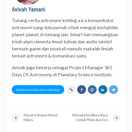
Avivah Yamani
Tukang cerita astronomi keliling
a.k.a
komunikator
astronomi
yang dulu pernah sibuk menguji kestabilan
planet-planet di bintang lain. Sehari-hari menuangkan
kisah alam semesta lewat
tulisan
dan
audio
sambil
bermain game dan sesekali menulis
makalah ilmiah
terkait astronomi &
komunikasi sains.
Avivah juga bekerja sebagai Project Manager
365
Days Of Astronomy
di
Planetary Science Institute
.
TAMPILKAN SELURUH ARTIKEL
Planet X Bukan Planet
Plutoid Klasifikasi Baru
Nibiru
Untuk Pluto dan Eris