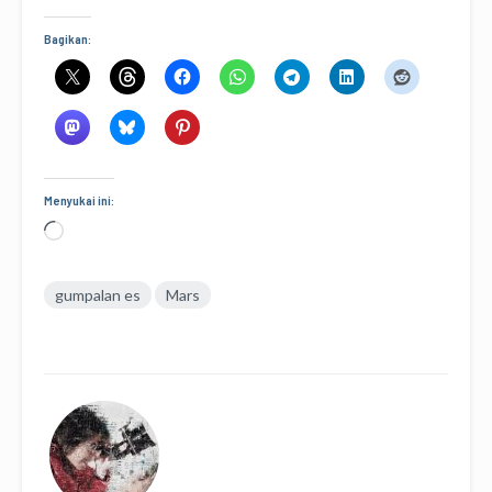
Bagikan:
Menyukai ini:
Memuat...
gumpalan es
Mars