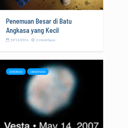
Penemuan Besar di Batu
Angkasa yang Kecil
19/11/2011
2 menit baca
ASTEROID
OBSERVASI