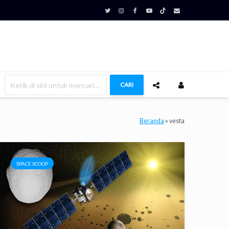
CARI
Beranda
»
vesta
SPACE SCOOP