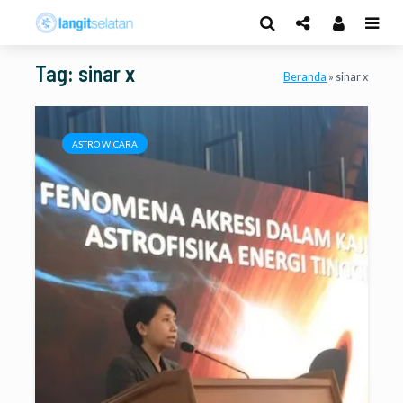
Tag: sinar x
Beranda
»
sinar x
ASTRO WICARA