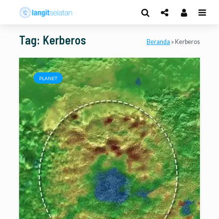
Tag: Kerberos
Beranda
»
Kerberos
PLANET