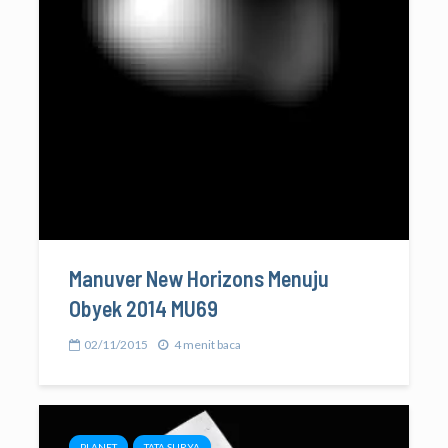
Manuver New Horizons Menuju
Obyek 2014 MU69
02/11/2015
4 menit baca
PLANET
TATA SURYA