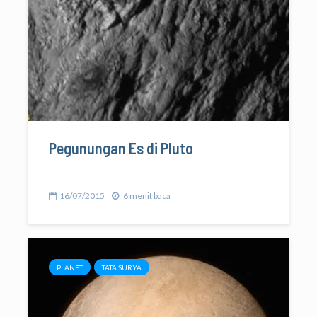
Pegunungan Es di Pluto
16/07/2015
6 menit baca
PLANET
TATA SURYA