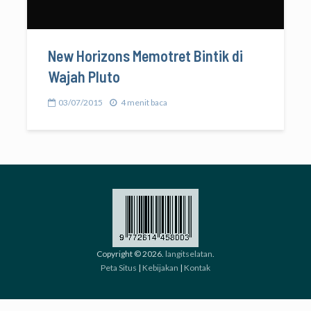
New Horizons Memotret Bintik di
Wajah Pluto
03/07/2015
4 menit baca
Copyright © 2026.
langitselatan
.
Peta Situs
|
Kebijakan
|
Kontak