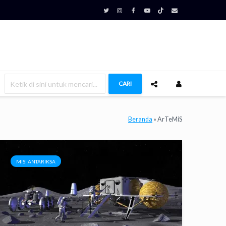
CARI
Beranda
»
ArTeMiS
MISI ANTARIKSA