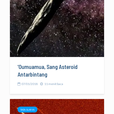
‘Oumuamua, Sang Asteroid
Antarbintang
07/01/2018
11 menit baca
TATA SURYA