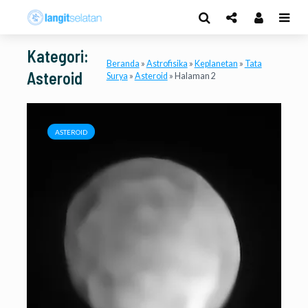
Kategori:
Beranda
»
Astrofisika
»
Keplanetan
»
Tata
Asteroid
Surya
»
Asteroid
»
Halaman 2
ASTEROID