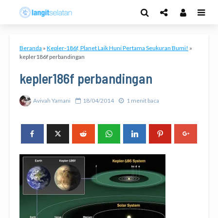
Beranda
»
Kepler-186f, Planet Laik Huni Pertama Seukuran Bumi!
»
kepler186f perbandingan
kepler186f perbandingan
Avivah Yamani
18/04/2014
1 menit baca