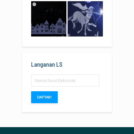
Langanan LS
Alamat
Surat
Elektronik
DAFTAR!