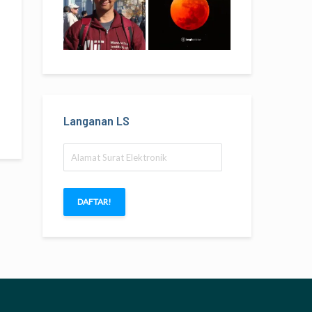
Langanan LS
Alamat
Surat
Elektronik
DAFTAR!