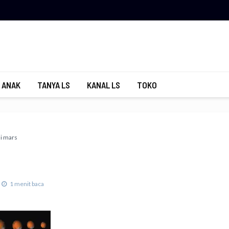
 ANAK
TANYA LS
KANAL LS
TOKO
i mars
1 menit baca