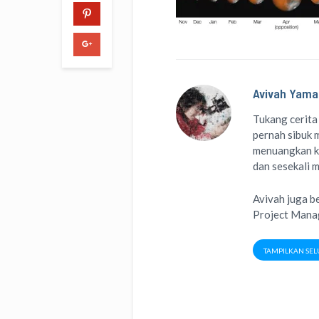
Avivah Yama
Tukang cerita
pernah sibuk m
menuangkan k
dan sesekali 
Avivah juga b
Project Man
TAMPILKAN SEL