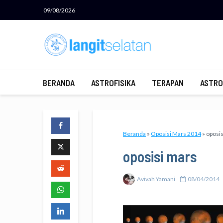
09/08/2026
BERANDA
ASTROFISIKA
TERAPAN
ASTRO
Beranda
»
Oposisi Mars 2014
»
oposis
oposisi mars
Avivah Yamani
08/04/2014