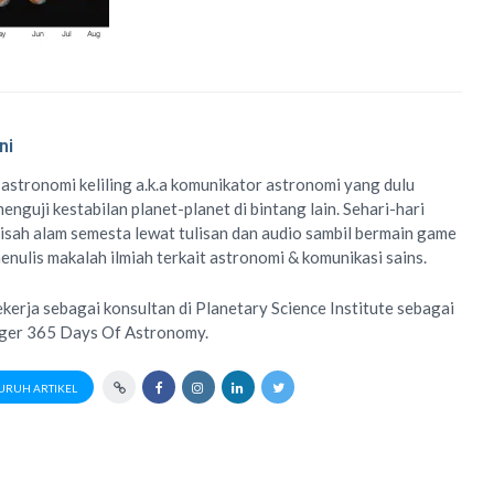
ni
 astronomi keliling
a.k.a
komunikator astronomi
yang dulu
enguji kestabilan planet-planet di bintang lain. Sehari-hari
isah alam semesta lewat
tulisan
dan
audio
sambil bermain game
menulis
makalah ilmiah
terkait astronomi &
komunikasi sains.
ekerja sebagai konsultan di
Planetary Science Institute
sebagai
ager
365 Days Of Astronomy
.
URUH ARTIKEL