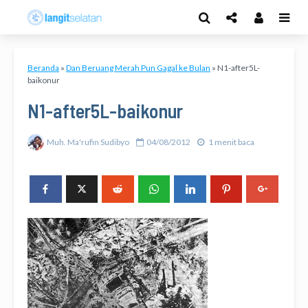
Beranda
»
Dan Beruang Merah Pun Gagal ke Bulan
»
N1-after5L-
baikonur
N1-after5L-baikonur
Muh. Ma'rufin Sudibyo
04/08/2012
1 menit baca