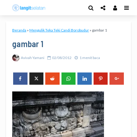
Beranda
»
Mengulik Teka Teki Candi Borobudur
»
gambar 1
gambar 1
Avivah Yamani
02/08/2012
1 menit baca