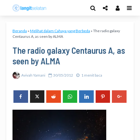
Beranda
»
Melihat dalam Cahaya yang Berbeda
»
The radio galaxy
Centaurus A, as seen by ALMA
The radio galaxy Centaurus A, as
seen by ALMA
Avivah Yamani
30/05/2012
1 menit baca