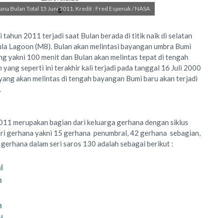
na Bulan Total 15 Juni 2011. Kredit : Fred Espenak / NASA
tahun 2011 terjadi saat Bulan berada di titik naik di selatan
ula Lagoon (M8). Bulan akan melintasi bayangan umbra Bumi
g yakni 100 menit dan Bulan akan melintas tepat di tengah
ang seperti ini terakhir kali terjadi pada tanggal 16 Juli 2000
yang akan melintas di tengah bayangan Bumi baru akan terjadi
.
011 merupakan bagian dari keluarga gerhana dengan siklus
eri gerhana yakni 15 gerhana penumbral, 42 gerhana sebagian,
 gerhana dalam seri saros 130 adalah sebagai berikut :
l
n
n
l