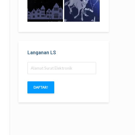
Langanan LS
Alamat
Surat
Elektronik
DAFTAR!