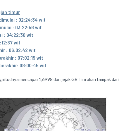
ian timur
imulai : 02:24:34 wit
ulai : 03:22:56 wit
i : 04:22:30 wit
:12:37 wit
ir : 06:02:42 wit
akhir : 07:02:15 wit
erakhir: 08:00:45 wit
nitudnya mencapai 1,6998 dan jejak GBT ini akan tampak dari