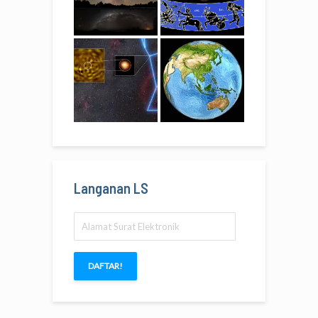
Langanan LS
Alamat
Surat
Elektronik
DAFTAR!