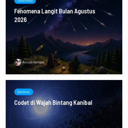
OBSERVASI
Fenomena Langit Bulan Agustus
2026
Avivah Yamani
BINTANG
Codet di Wajah Bintang Kanibal