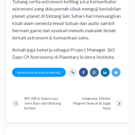
Tukang cerita astronomi keliling
a.k.a
komunikator
astronomi
yang dulu pernah sibuk menguji kestabilan
planet-planet di bintang lain. Sehari-hari menuangkan
kisah alam semesta lewat
tulisan
dan
audio
sambil
bermain game dan sesekali menulis
makalah ilmiah
terkait astronomi &
komunikasi sains.
Avivah juga bekerja sebagai Project Manager
365
Days Of Astronomy
di
Planetary Science Institute
.
TAMPILKAN SELURUH ARTIKEL
SPC 06F6, Supernova
Magnetar, Medan
Jenis Baru dari Bintang
Magnet Terkuat di Jagat
Karbon
Raya