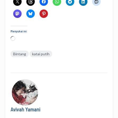
Menyukai ini:
Memuat...
Bintang
katai putih
Avivah Yamani