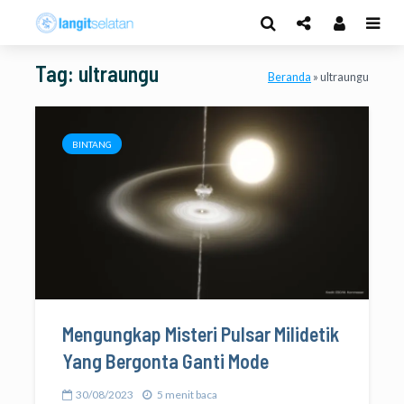
Tag: ultraungu
Beranda
»
ultraungu
BINTANG
Mengungkap Misteri Pulsar Milidetik
Yang Bergonta Ganti Mode
30/08/2023
5 menit baca