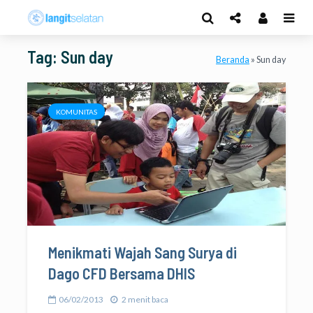
Tag: Sun day
Beranda
»
Sun day
KOMUNITAS
Menikmati Wajah Sang Surya di
Dago CFD Bersama DHIS
06/02/2013
2 menit baca