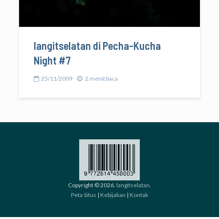
langitselatan di Pecha-Kucha
Night #7
25/11/2009
2 menit baca
Copyright © 2026.
langitselatan
.
Peta Situs
|
Kebijakan
|
Kontak