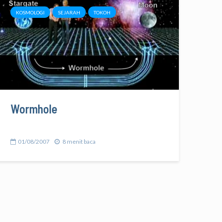
KOSMOLOGI
SEJARAH
TOKOH
Wormhole
01/08/2007
8 menit baca