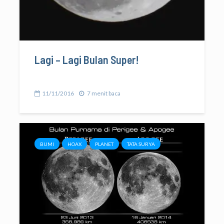
Lagi – Lagi Bulan Super!
11/11/2016
7 menit baca
BUMI
HOAX
PLANET
TATA SURYA