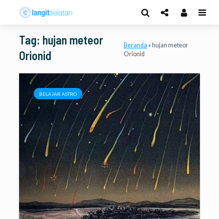
Tag: hujan meteor
Beranda
»
hujan meteor
Orionid
Orionid
BELAJAR ASTRO