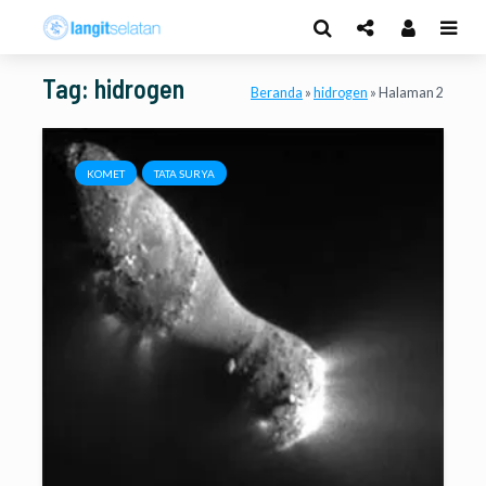
Tag: hidrogen
Beranda
»
hidrogen
»
Halaman 2
KOMET
TATA SURYA