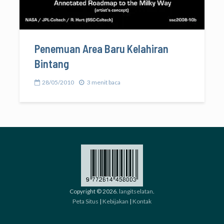
Penemuan Area Baru Kelahiran
Bintang
28/05/2010
3 menit baca
Copyright © 2026.
langitselatan
.
Peta Situs
|
Kebijakan
|
Kontak