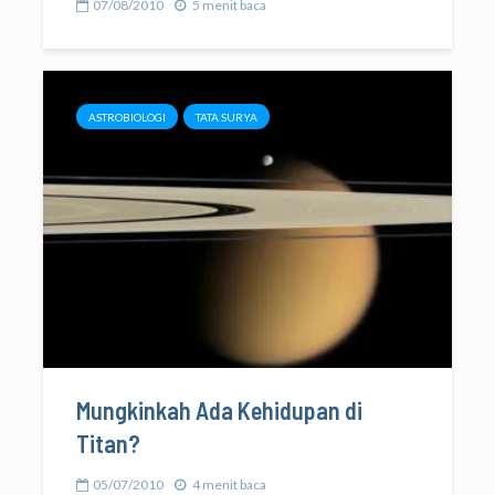
07/08/2010
5 menit baca
ASTROBIOLOGI
TATA SURYA
Mungkinkah Ada Kehidupan di
Titan?
05/07/2010
4 menit baca