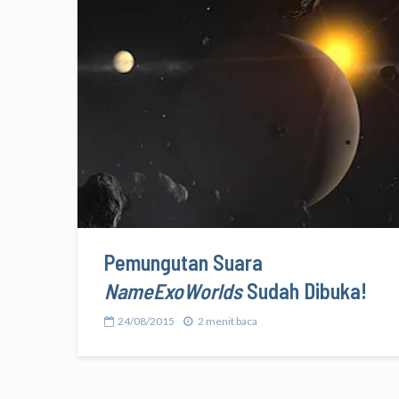
Pemungutan Suara
NameExoWorlds
Sudah Dibuka!
24/08/2015
2 menit baca