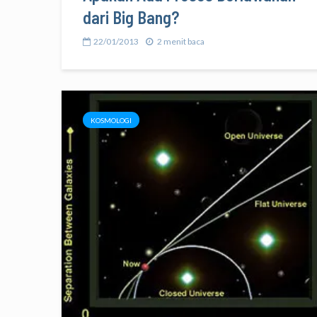
dari Big Bang?
22/01/2013
2 menit baca
KOSMOLOGI