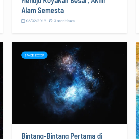
Menuju Koyakan Besar, Akhir
Alam Semesta
06/02/2019
3 menit baca
SPACE SCOOP
Bintang-Bintang Pertama di