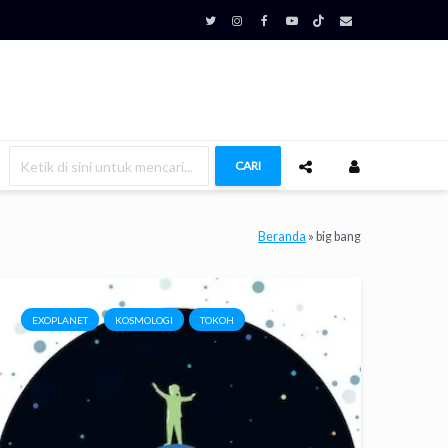
CARI
Beranda
»
big bang
EXOPLANET
KOSMOLOGI
TOKOH