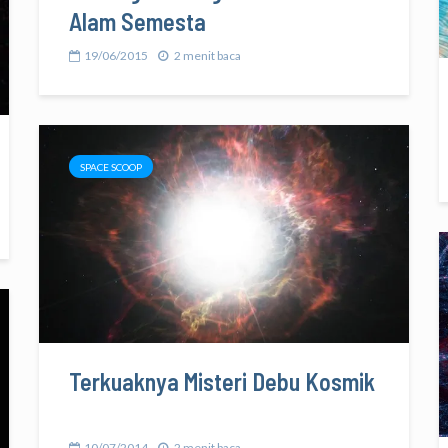
Alam Semesta
19/06/2015
2 menit baca
SPACE SCOOP
Terkuaknya Misteri Debu Kosmik
10/07/2014
2 menit baca