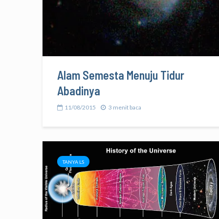
Alam Semesta Menuju Tidur
Abadinya
11/08/2015
3 menit baca
TANYA LS