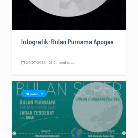
Infografik: Bulan Purnama Apogee
24/07/2018
2 menit baca
INFOGRAFIK