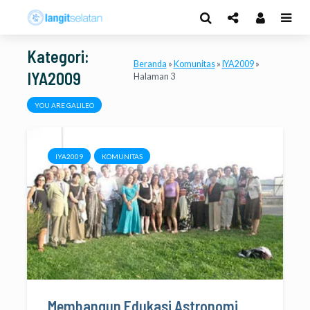
Kategori:
Beranda
»
Komunitas
»
IYA2009
»
IYA2009
Halaman 3
YOU ARE GALILEO
IYA2009
KOMUNITAS
Membangun Edukasi Astronomi