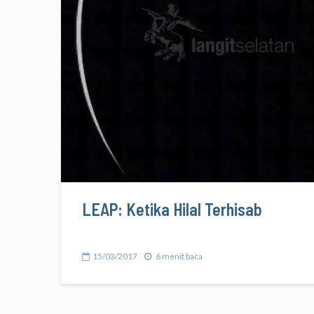
LEAP: Ketika Hilal Terhisab
15/03/2017
6 menit baca