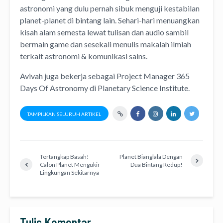
astronomi
yang dulu pernah sibuk menguji kestabilan
planet-planet di bintang lain. Sehari-hari menuangkan
kisah alam semesta lewat
tulisan
dan
audio
sambil
bermain game dan sesekali menulis
makalah ilmiah
terkait astronomi &
komunikasi sains.
Avivah juga bekerja sebagai Project Manager
365
Days Of Astronomy
di
Planetary Science Institute
.
TAMPILKAN SELURUH ARTIKEL
Tertangkap Basah!
Planet Bianglala Dengan
Calon Planet Mengukir
Dua Bintang Redup!
Lingkungan Sekitarnya
Tulis Komentar