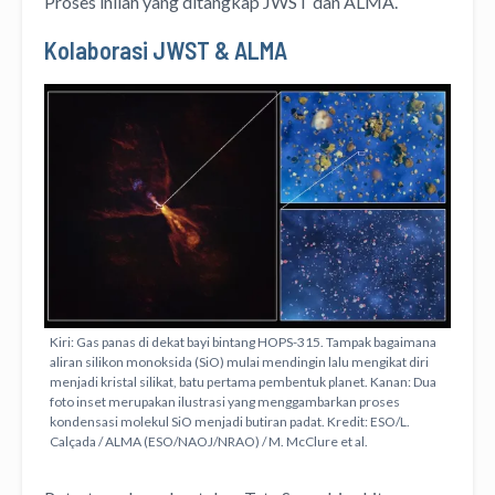
Proses inilah yang ditangkap JWST dan ALMA.
Kolaborasi JWST & ALMA
Kiri: Gas panas di dekat bayi bintang HOPS-315. Tampak bagaimana
aliran silikon monoksida (SiO) mulai mendingin lalu mengikat diri
menjadi kristal silikat, batu pertama pembentuk planet. Kanan: Dua
foto inset merupakan ilustrasi yang menggambarkan proses
kondensasi molekul SiO menjadi butiran padat. Kredit: ESO/L.
Calçada / ALMA (ESO/NAOJ/NRAO) / M. McClure et al.