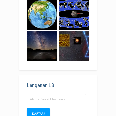
Langanan LS
Alamat
Surat
Elektronik
DAFTAR!