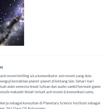
ni
 astronomi keliling
a.k.a
komunikator astronomi
yang dulu
enguji kestabilan planet-planet di bintang lain. Sehari-hari
isah alam semesta lewat
tulisan
dan
audio
sambil bermain game
menulis
makalah ilmiah
terkait astronomi &
komunikasi sains.
ekerja sebagai konsultan di
Planetary Science Institute
sebagai
ager
365 Days Of Astronomy
.