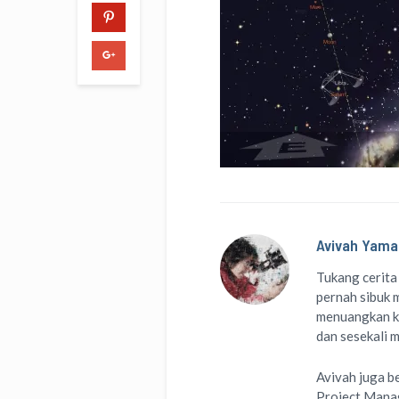
Avivah Yama
Tukang cerita
pernah sibuk m
menuangkan k
dan sesekali 
Avivah juga b
Project Man