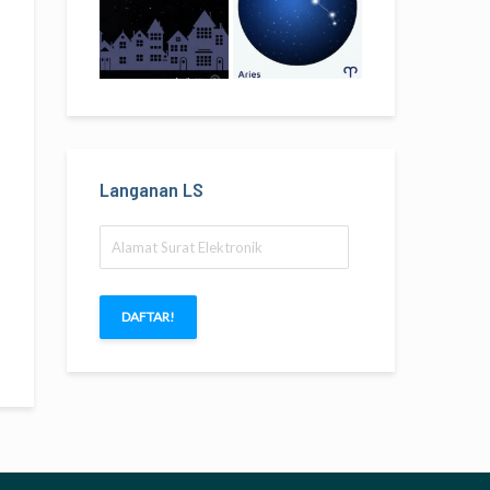
Langanan LS
Alamat
Surat
Elektronik
DAFTAR!