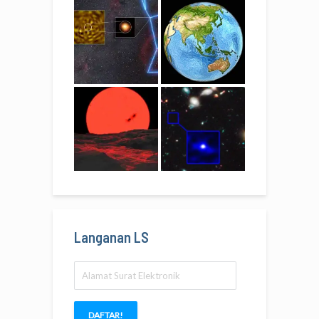
Langanan LS
Alamat
Surat
Elektronik
DAFTAR!