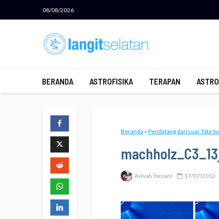
08/08/2026
BERANDA
ASTROFISIKA
TERAPAN
ASTRO
Beranda
»
Pendatang dari Luar Tata S
machholz_C3_13j
Avivah Yamani
17/07/2012