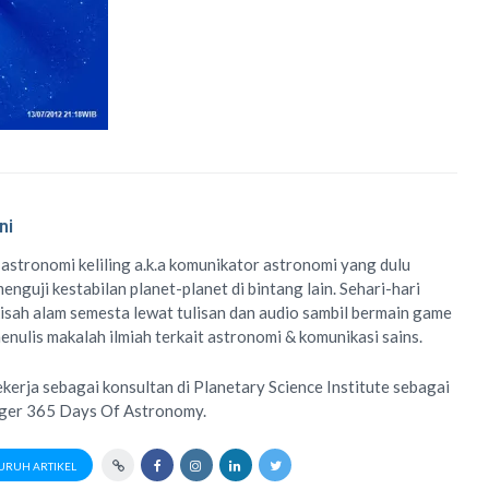
ni
 astronomi keliling
a.k.a
komunikator astronomi
yang dulu
enguji kestabilan planet-planet di bintang lain. Sehari-hari
isah alam semesta lewat
tulisan
dan
audio
sambil bermain game
menulis
makalah ilmiah
terkait astronomi &
komunikasi sains.
ekerja sebagai konsultan di
Planetary Science Institute
sebagai
ager
365 Days Of Astronomy
.
URUH ARTIKEL