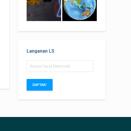
Langanan LS
Alamat
Surat
Elektronik
DAFTAR!