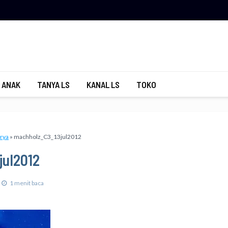
 ANAK
TANYA LS
KANAL LS
TOKO
urya
»
machholz_C3_13jul2012
ul2012
1 menit baca