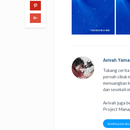
Avivah Yama
Tukang cerita
pernah sibuk m
menuangkan k
dan sesekali 
Avivah juga b
Project Man
TAMPILKAN SEL