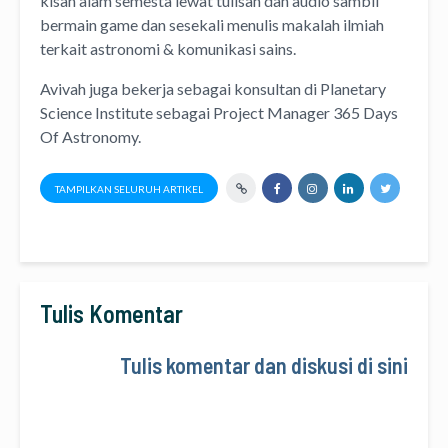
kisah alam semesta lewat
tulisan
dan
audio
sambil
bermain game dan sesekali menulis
makalah ilmiah
terkait astronomi &
komunikasi sains.
Avivah juga bekerja sebagai konsultan di
Planetary
Science Institute
sebagai Project Manager
365 Days
Of Astronomy
.
TAMPILKAN SELURUH ARTIKEL
Tulis Komentar
Tulis komentar dan diskusi di sini