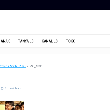
 ANAK
TANYA LS
KANAL LS
TOKO
Provinsi Seribu Pulau
»
IMG_1035
1 menit baca