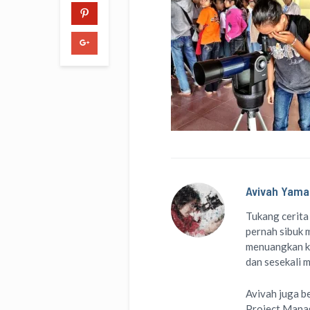
Avivah Yama
Tukang cerita
pernah sibuk m
menuangkan k
dan sesekali 
Avivah juga b
Project Man