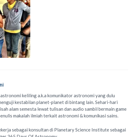
ni
 astronomi keliling
a.k.a
komunikator astronomi
yang dulu
enguji kestabilan planet-planet di bintang lain. Sehari-hari
isah alam semesta lewat
tulisan
dan
audio
sambil bermain game
menulis
makalah ilmiah
terkait astronomi &
komunikasi sains.
ekerja sebagai konsultan di
Planetary Science Institute
sebagai
ager
365 Days Of Astronomy
.