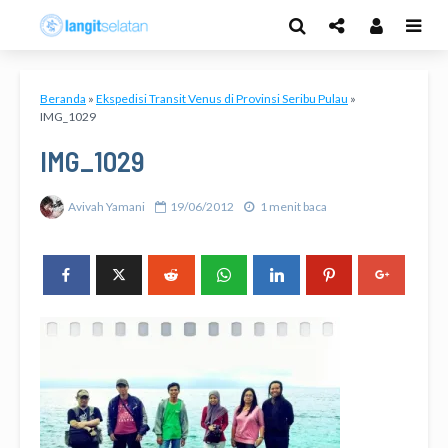
Beranda
»
Ekspedisi Transit Venus di Provinsi Seribu Pulau
»
IMG_1029
IMG_1029
Avivah Yamani
19/06/2012
1 menit baca