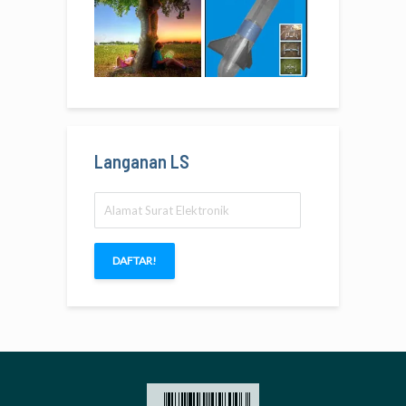
Langanan LS
Alamat
Surat
Elektronik
DAFTAR!