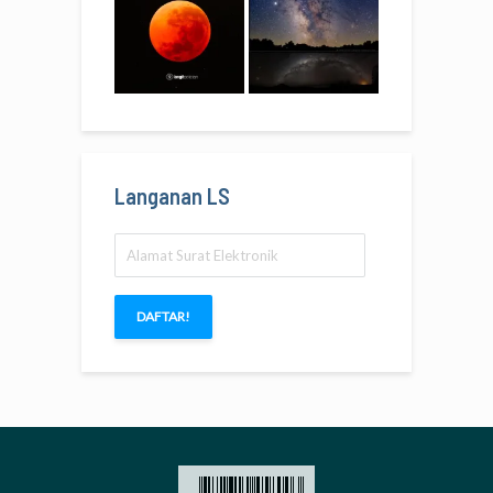
Langanan LS
Alamat
Surat
Elektronik
DAFTAR!