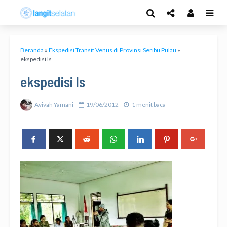
Beranda
»
Ekspedisi Transit Venus di Provinsi Seribu Pulau
»
ekspedisi ls
ekspedisi ls
Avivah Yamani
19/06/2012
1 menit baca