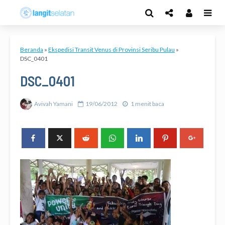
Beranda
»
Ekspedisi Transit Venus di Provinsi Seribu Pulau
»
DSC_0401
DSC_0401
Avivah Yamani
19/06/2012
1 menit baca