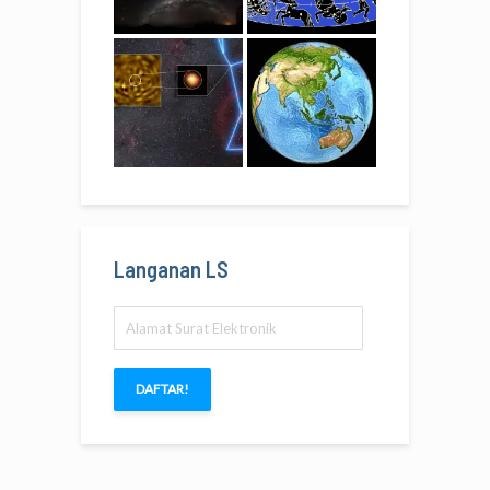
Langanan LS
Alamat
Surat
Elektronik
DAFTAR!