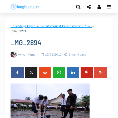
Beranda
»
Ekspedisi Transit Venus di Provinsi Seribu Pulau
»
_MG_2894
_MG_2894
Avivah Yamani
19/06/2012
1 menit baca