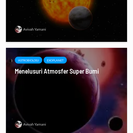
Avivah Yamani
ASTROBIOLOGI
EXOPLANET
Menelusuri Atmosfer Super Bumi
Avivah Yamani