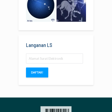
Langanan LS
Alamat
Surat
Elektronik
DAFTAR!