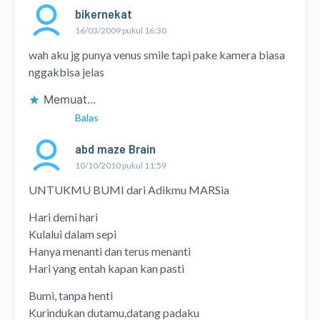
bikernekat
16/03/2009 pukul 16:30
wah aku jg punya venus smile tapi pake kamera biasa
nggakbisa jelas
Memuat...
Balas
abd maze Brain
10/10/2010 pukul 11:59
UNTUKMU BUMI dari Adikmu MARSia
Hari demi hari
Kulalui dalam sepi
Hanya menanti dan terus menanti
Hari yang entah kapan kan pasti
Bumi, tanpa henti
Kurindukan dutamu,datang padaku