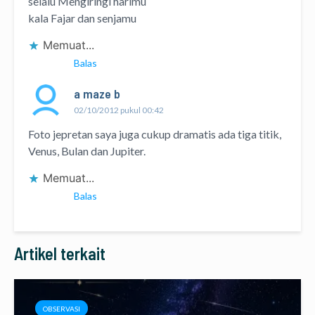
selalu Mengiringi harimu
kala Fajar dan senjamu
Memuat...
Balas
a maze b
02/10/2012 pukul 00:42
Foto jepretan saya juga cukup dramatis ada tiga titik,
Venus, Bulan dan Jupiter.
Memuat...
Balas
Artikel terkait
OBSERVASI