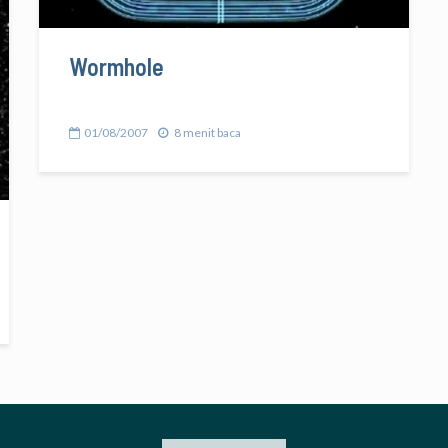
Wormhole
01/08/2007
8 menit baca