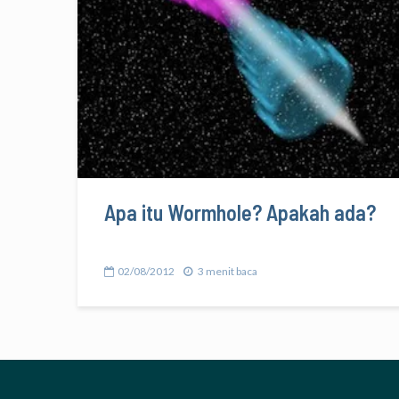
Apa itu Wormhole? Apakah ada?
02/08/2012
3 menit baca